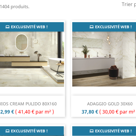
Trier 
a 1404 produits.
EXCLUSIVITÉ WEB !
EXCLUSIVITÉ WEB !
Aperçu rapide
Aperçu rapide


IOS CREAM PULIDO 80X160
ADAGGIO GOLD 30X60
rix
Prix
2,99 €
(
41,40 €
par m² )
37,80 €
(
30,00 €
par m² 
EXCLUSIVITÉ WEB !
EXCLUSIVITÉ WEB !