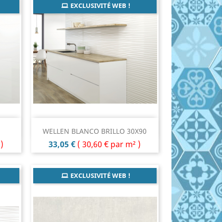
EXCLUSIVITÉ WEB !
Aperçu rapide

WELLEN BLANCO BRILLO 30X90
Prix
)
33,05 €
(
30,60 €
par m² )
EXCLUSIVITÉ WEB !