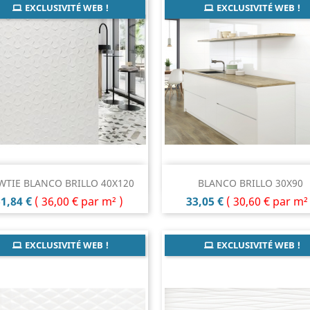
EXCLUSIVITÉ WEB !
EXCLUSIVITÉ WEB !
Aperçu rapide
Aperçu rapide


WTIE BLANCO BRILLO 40X120
BLANCO BRILLO 30X90
rix
Prix
1,84 €
(
36,00 €
par m² )
33,05 €
(
30,60 €
par m² 
EXCLUSIVITÉ WEB !
EXCLUSIVITÉ WEB !