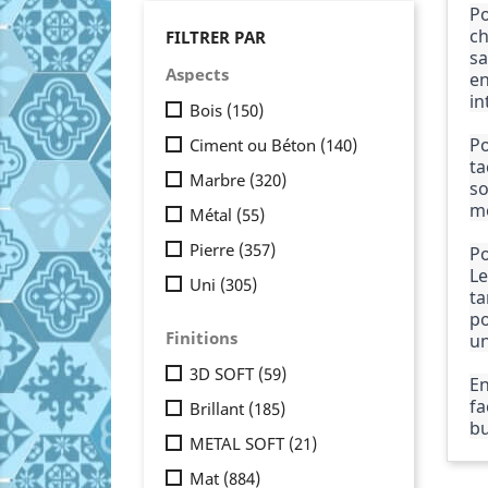
Po
ch
FILTRER PAR
sa
Aspects
en
in
Bois
(150)
Po
Ciment ou Béton
(140)
ta
Marbre
(320)
so
mo
Métal
(55)
Pierre
(357)
Po
Le
Uni
(305)
ta
po
Finitions
un
3D SOFT
(59)
En
fa
Brillant
(185)
bu
METAL SOFT
(21)
Mat
(884)