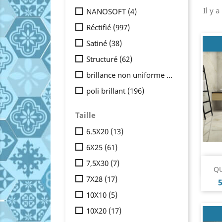
Il y 
NANOSOFT
(4)
Réctifié
(997)
Satiné
(38)
Structuré
(62)
brillance non uniforme
(18)
poli brillant
(196)
Taille
6.5X20
(13)
6X25
(61)
7,5X30
(7)
QU
7X28
(17)
P
5
10X10
(5)
10X20
(17)