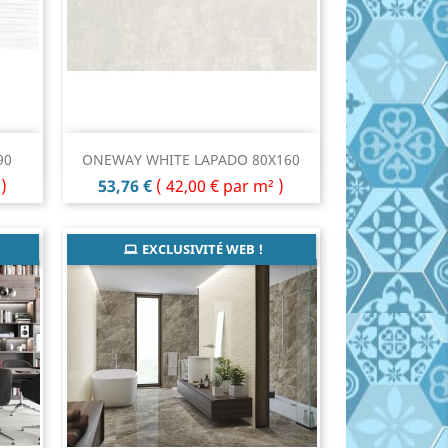
Aperçu rapide

90
ONEWAY WHITE LAPADO 80X160
Prix
)
53,76 €
(
42,00 €
par m² )
EXCLUSIVITÉ WEB !