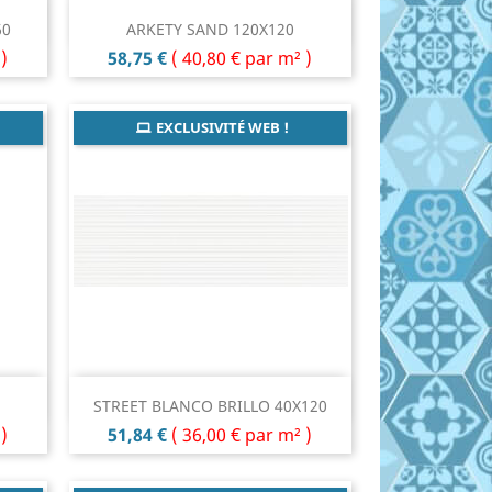
Aperçu rapide

60
ARKETY SAND 120X120
Prix
)
58,75 €
(
40,80 €
par m² )
EXCLUSIVITÉ WEB !
Aperçu rapide

STREET BLANCO BRILLO 40X120
Prix
)
51,84 €
(
36,00 €
par m² )