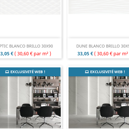
Aperçu rapide
Aperçu rapide


PTIC BLANCO BRILLO 30X90
DUNE BLANCO BRILLO 30X
rix
Prix
3,05 €
(
30,60 €
par m² )
33,05 €
(
30,60 €
par m² 
EXCLUSIVITÉ WEB !
EXCLUSIVITÉ WEB !