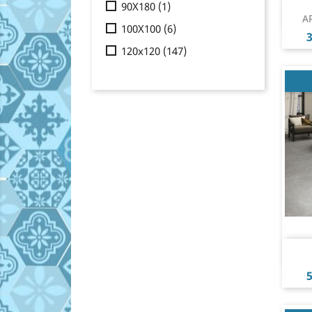
90X180
(1)
A
100X100
(6)
P
3
120x120
(147)
P
5