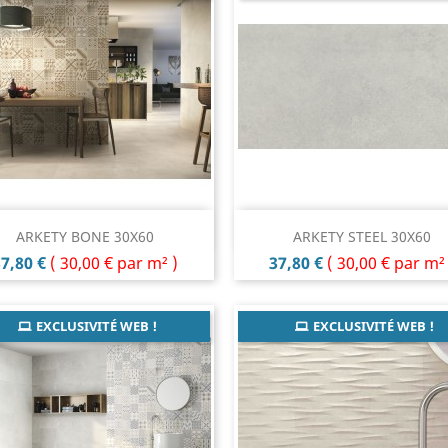
Aperçu rapide
Aperçu rapide


ARKETY BONE 30X60
ARKETY STEEL 30X60
rix
Prix
7,80 €
(
30,00 €
par m² )
37,80 €
(
30,00 €
par m² 
EXCLUSIVITÉ WEB !
EXCLUSIVITÉ WEB !