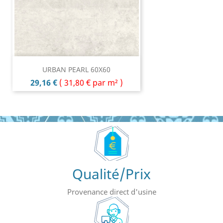
URBAN PEARL 60X60
Prix
29,16 €
(
31,80 €
par m² )
Qualité/Prix
Provenance direct d'usine