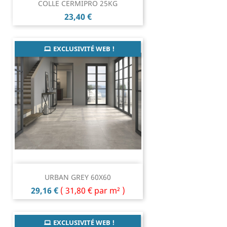
COLLE CERMIPRO 25KG
Prix
23,40 €
EXCLUSIVITÉ WEB !
URBAN GREY 60X60
Prix
29,16 €
(
31,80 €
par m² )
EXCLUSIVITÉ WEB !