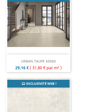
URBAN TAUPE 60X60
Prix
29,16 €
(
31,80 €
par m² )
EXCLUSIVITÉ WEB !