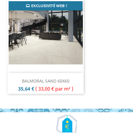
EXCLUSIVITÉ WEB !
BALMORAL SAND 60X60
Prix
35,64 €
(
33,00 €
par m² )