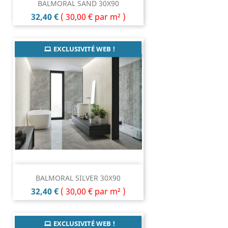
BALMORAL SAND 30X90
Prix
32,40 €
(
30,00 €
par m² )
EXCLUSIVITÉ WEB !
BALMORAL SILVER 30X90
Prix
32,40 €
(
30,00 €
par m² )
EXCLUSIVITÉ WEB !