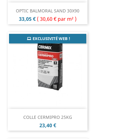
OPTIC BALMORAL SAND 30X90
Prix
33,05 €
(
30,60 €
par m² )
EXCLUSIVITÉ WEB !
COLLE CERMIPRO 25KG
Prix
23,40 €