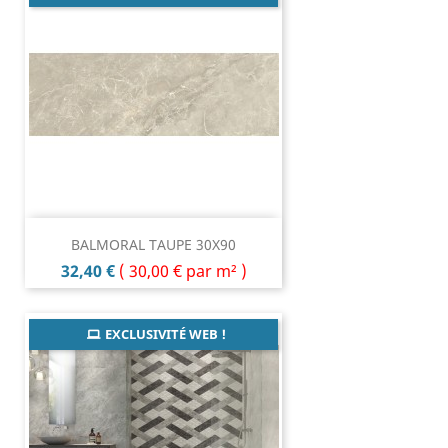
BALMORAL TAUPE 30X90
Prix
32,40 €
(
30,00 €
par m² )
EXCLUSIVITÉ WEB !