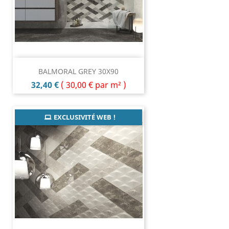
BALMORAL GREY 30X90
Prix
32,40 €
(
30,00 €
par m² )
EXCLUSIVITÉ WEB !