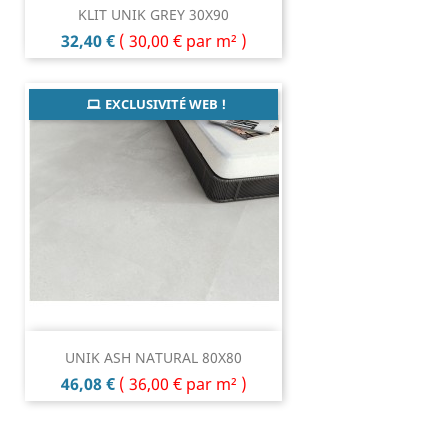
KLIT UNIK GREY 30X90
Prix
32,40 €
(
30,00 €
par m² )
EXCLUSIVITÉ WEB !
UNIK ASH NATURAL 80X80
Prix
46,08 €
(
36,00 €
par m² )