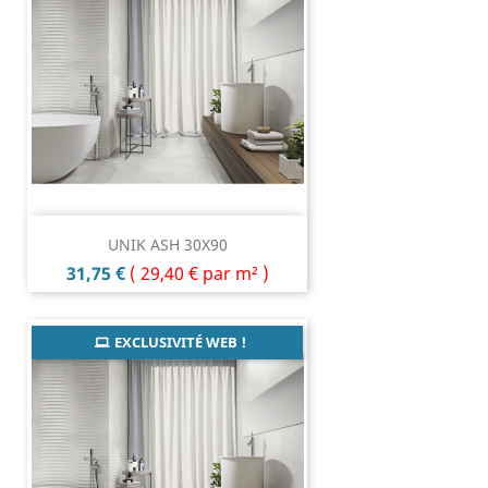
UNIK ASH 30X90
Prix
31,75 €
(
29,40 €
par m² )
EXCLUSIVITÉ WEB !