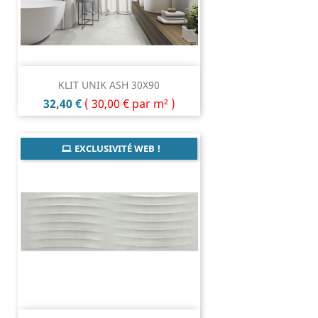
KLIT UNIK ASH 30X90
Prix
32,40 €
(
30,00 €
par m² )
EXCLUSIVITÉ WEB !