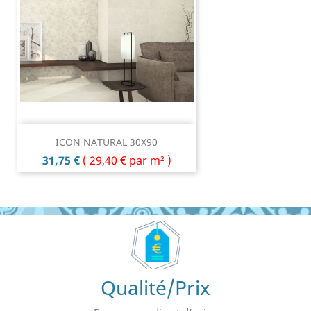
ICON NATURAL 30X90
Prix
31,75 €
(
29,40 €
par m² )
Qualité/Prix