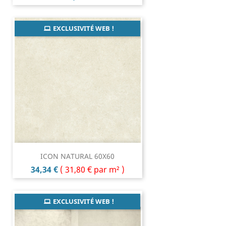
EXCLUSIVITÉ WEB !
ICON NATURAL 60X60
Prix
34,34 €
(
31,80 €
par m² )
EXCLUSIVITÉ WEB !