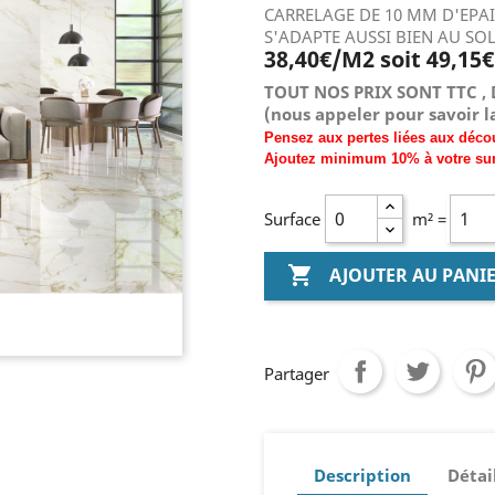
CARRELAGE DE 10 MM D'EPA
S'ADAPTE AUSSI BIEN AU SO
38,40€/M2 soit 49,15
TOUT NOS PRIX SONT TTC , 
(nous
appeler pour savoir la
Pensez aux pertes liées aux déco
Ajoutez
minimum
10% à
votre su
Surface
m² =

AJOUTER AU PANI
Partager
Description
Détai