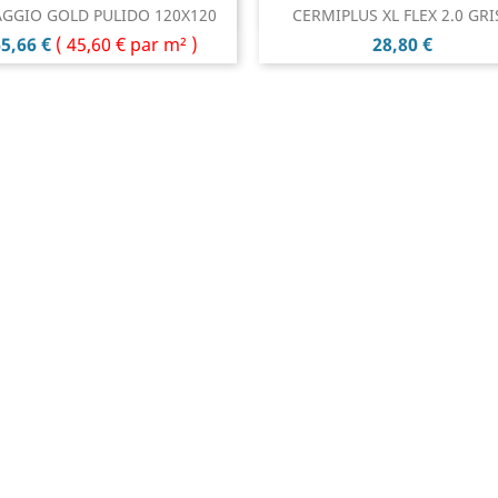
Aperçu rapide
Aperçu rapide


GGIO GOLD PULIDO 120X120
CERMIPLUS XL FLEX 2.0 GRI
rix
Prix
5,66 €
(
45,60 €
par m² )
28,80 €