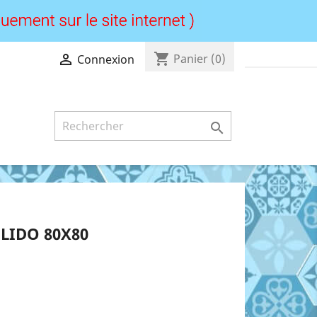
shopping_cart

Panier
(0)
Connexion

LIDO 80X80