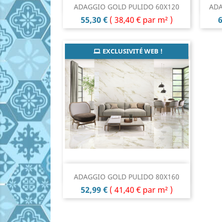
Aperçu rapide

ADAGGIO GOLD PULIDO 60X120
ADA
Prix
P
55,30 €
(
38,40 €
par m² )
6
EXCLUSIVITÉ WEB !
Aperçu rapide

ADAGGIO GOLD PULIDO 80X160
Prix
52,99 €
(
41,40 €
par m² )