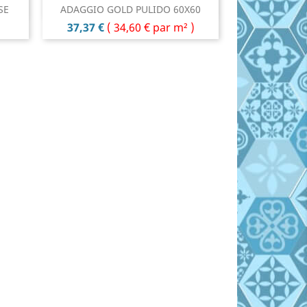
Aperçu rapide

SE
ADAGGIO GOLD PULIDO 60X60
Prix
37,37 €
(
34,60 €
par m² )