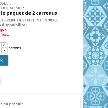
ISSEUR
L QUE AU MUR
€ le paquet de 2 carreaux
DES PLINTHES EXISTENT EN 10X60
 disponibilité)
upes !
rfaces.
cartons
ER
ls du produit