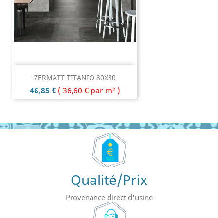
ZERMATT TITANIO 80X80
Prix
46,85 €
(
36,60 €
par m² )
Qualité/Prix
Provenance direct d'usine