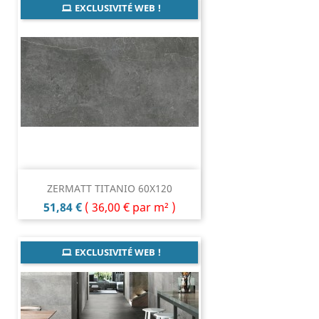
EXCLUSIVITÉ WEB !
ZERMATT TITANIO 60X120
Prix
51,84 €
(
36,00 €
par m² )
EXCLUSIVITÉ WEB !