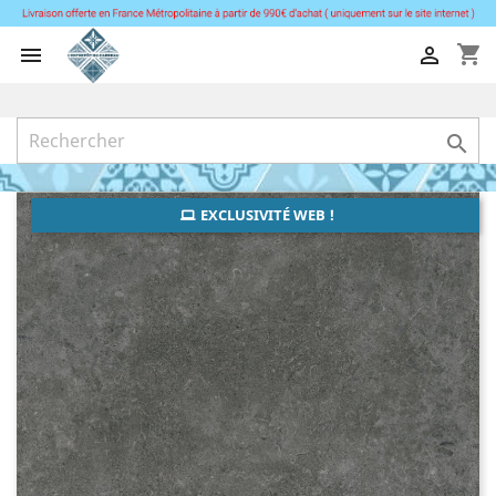
shopping_cart



EXCLUSIVITÉ WEB !