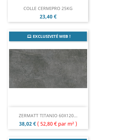
COLLE CERMIPRO 25KG
Prix
23,40 €
EXCLUSIVITÉ WEB !
ZERMATT TITANIO 60X120...
Prix
38,02 €
(
52,80 €
par m² )