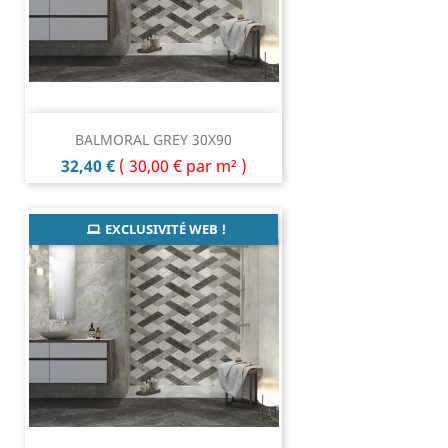
BALMORAL GREY 30X90
Prix
32,40 €
(
30,00 €
par m² )
EXCLUSIVITÉ WEB !