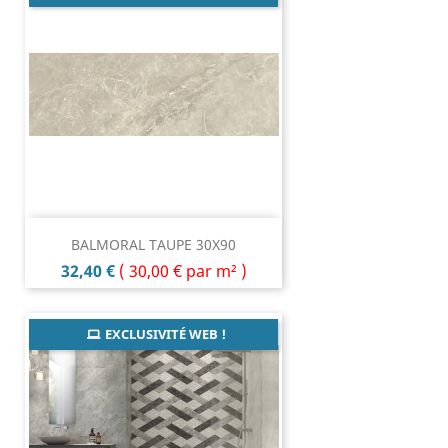
BALMORAL TAUPE 30X90
Prix
32,40 €
(
30,00 €
par m² )
EXCLUSIVITÉ WEB !