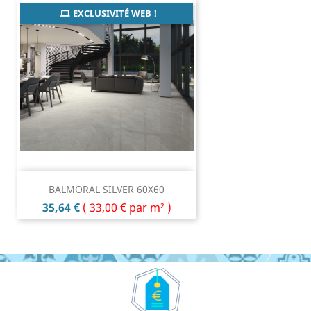
EXCLUSIVITÉ WEB !
BALMORAL SILVER 60X60
Prix
35,64 €
(
33,00 €
par m² )