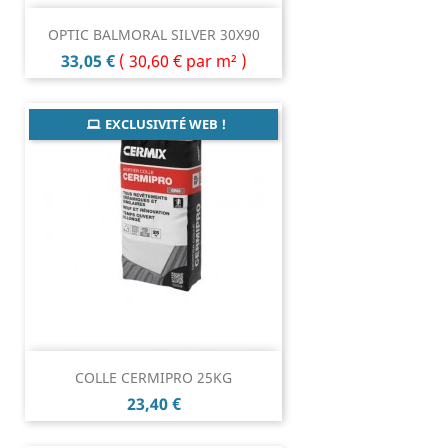
OPTIC BALMORAL SILVER 30X90
Prix
33,05 €
(
30,60 €
par m² )
EXCLUSIVITÉ WEB !
COLLE CERMIPRO 25KG
Prix
23,40 €