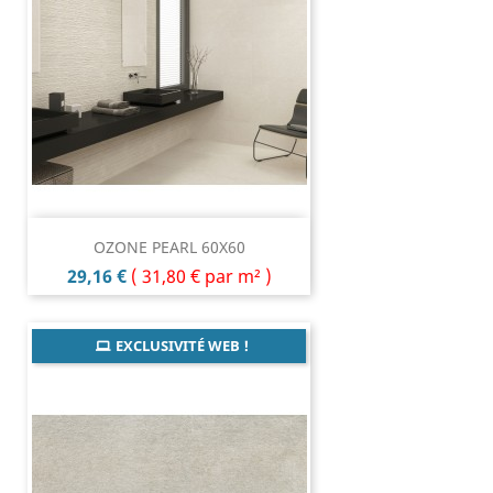
OZONE PEARL 60X60
Prix
29,16 €
(
31,80 €
par m² )
EXCLUSIVITÉ WEB !