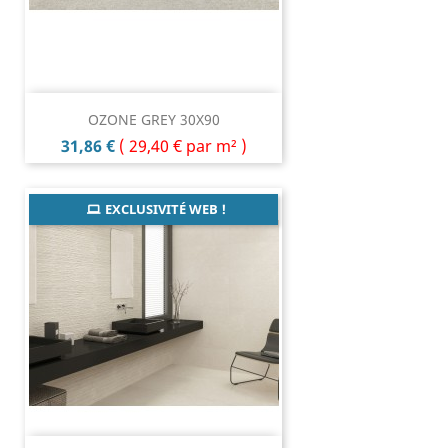
OZONE GREY 30X90
Prix
31,86 €
(
29,40 €
par m² )
EXCLUSIVITÉ WEB !