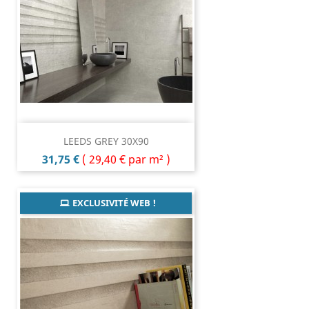
LEEDS GREY 30X90
Prix
31,75 €
(
29,40 €
par m² )
EXCLUSIVITÉ WEB !