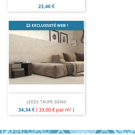
Prix
23,40 €
EXCLUSIVITÉ WEB !
LEEDS TAUPE 60X60
Prix
34,34 €
(
33,00 €
par m² )