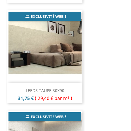
EXCLUSIVITÉ WEB !
LEEDS TAUPE 30X90
Prix
31,75 €
(
29,40 €
par m² )
EXCLUSIVITÉ WEB !