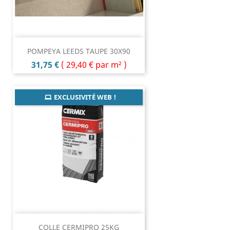
POMPEYA LEEDS TAUPE 30X90
Prix
31,75 €
(
29,40 €
par m² )
EXCLUSIVITÉ WEB !
COLLE CERMIPRO 25KG