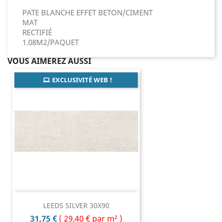
PATE BLANCHE EFFET BETON/CIMENT
MAT
RECTIFIÉ
1.08M2/PAQUET
VOUS AIMEREZ AUSSI
EXCLUSIVITÉ WEB !
LEEDS SILVER 30X90
Prix
31,75 €
(
29,40 €
par m² )