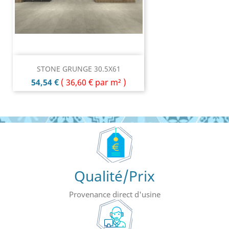
STONE GRUNGE 30.5X61
Prix
54,54 €
(
36,60 €
par m² )
Qualité/Prix
Provenance direct d'usine