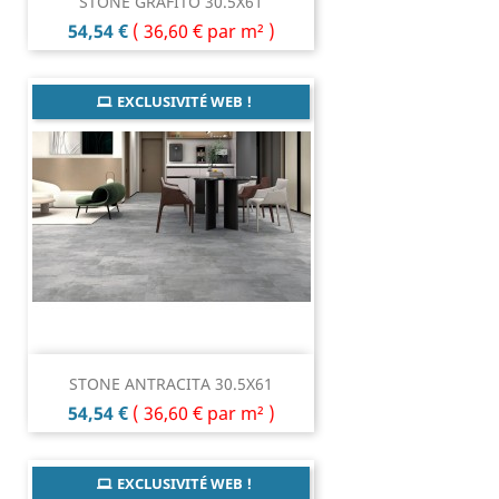
STONE GRAFITO 30.5X61
Prix
54,54 €
(
36,60 €
par m² )
EXCLUSIVITÉ WEB !
STONE ANTRACITA 30.5X61
Prix
54,54 €
(
36,60 €
par m² )
EXCLUSIVITÉ WEB !