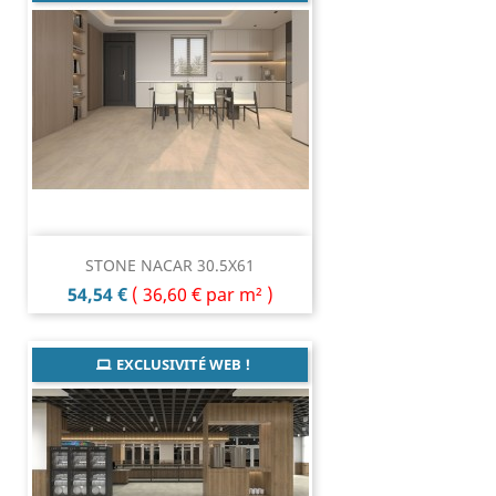
STONE NACAR 30.5X61
Prix
54,54 €
(
36,60 €
par m² )
EXCLUSIVITÉ WEB !