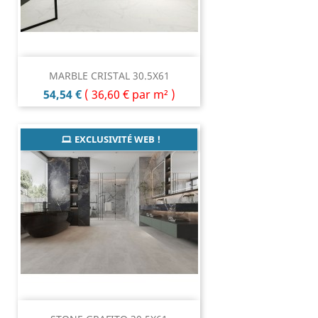
MARBLE CRISTAL 30.5X61
Prix
54,54 €
(
36,60 €
par m² )
EXCLUSIVITÉ WEB !