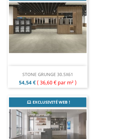
STONE GRUNGE 30.5X61
Prix
54,54 €
(
36,60 €
par m² )
EXCLUSIVITÉ WEB !