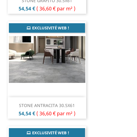
STONE GRAFITO 30.5X61
Prix
54,54 €
(
36,60 €
par m² )
EXCLUSIVITÉ WEB !
STONE ANTRACITA 30.5X61
Prix
54,54 €
(
36,60 €
par m² )
EXCLUSIVITÉ WEB !