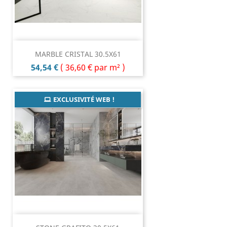
MARBLE CRISTAL 30.5X61
Prix
54,54 €
(
36,60 €
par m² )
EXCLUSIVITÉ WEB !