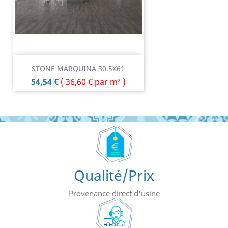
STONE MARQUINA 30.5X61
Prix
54,54 €
(
36,60 €
par m² )
Qualité/Prix
Provenance direct d'usine