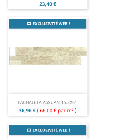
Prix
23,40 €
EXCLUSIVITÉ WEB !
FACHALETA ASSUAN 15.2X61
Prix
36,96 €
(
66,00 €
par m² )
EXCLUSIVITÉ WEB !