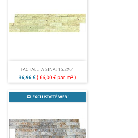
FACHALETA SINAI 15.2X61
Prix
36,96 €
(
66,00 €
par m² )
EXCLUSIVITÉ WEB !