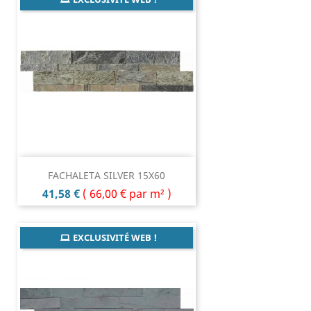
FACHALETA SILVER 15X60
Prix
41,58 €
(
66,00 €
par m² )
EXCLUSIVITÉ WEB !