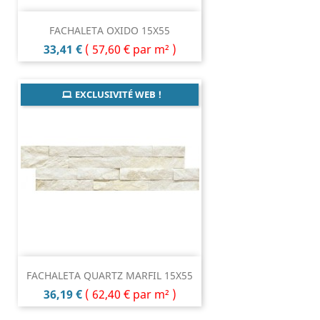
FACHALETA OXIDO 15X55
Prix
33,41 €
(
57,60 €
par m² )
EXCLUSIVITÉ WEB !
FACHALETA QUARTZ MARFIL 15X55
Prix
36,19 €
(
62,40 €
par m² )