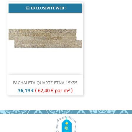
EXCLUSIVITÉ WEB !
FACHALETA QUARTZ ETNA 15X55
Prix
36,19 €
(
62,40 €
par m² )