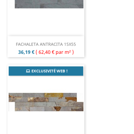
FACHALETA ANTRACITA 15X55
Prix
36,19 €
(
62,40 €
par m² )
EXCLUSIVITÉ WEB !