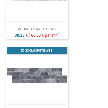
FACHALETA ANETO 15X55
Prix
38,28 €
(
66,00 €
par m² )
EXCLUSIVITÉ WEB !