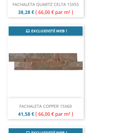
FACHALETA QUARTZ CELTA 15X55
Prix
38,28 €
(
66,00 €
par m² )
EXCLUSIVITÉ WEB !
FACHALETA COPPER 15X60
Prix
41,58 €
(
66,00 €
par m² )
EXCLUSIVITÉ WEB !