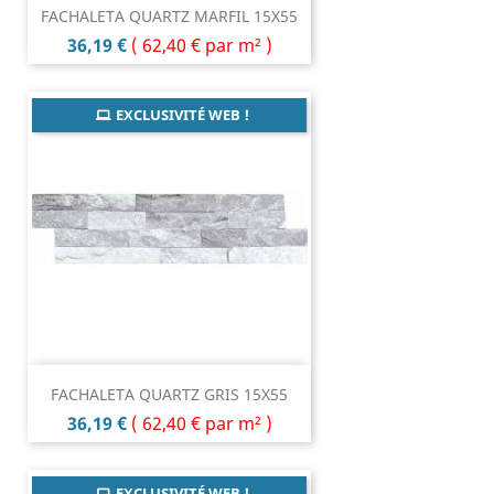
FACHALETA QUARTZ MARFIL 15X55
Prix
36,19 €
(
62,40 €
par m² )
EXCLUSIVITÉ WEB !
FACHALETA QUARTZ GRIS 15X55
Prix
36,19 €
(
62,40 €
par m² )
EXCLUSIVITÉ WEB !