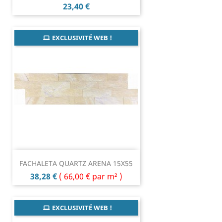
Prix
23,40 €
EXCLUSIVITÉ WEB !
FACHALETA QUARTZ ARENA 15X55
Prix
38,28 €
(
66,00 €
par m² )
EXCLUSIVITÉ WEB !