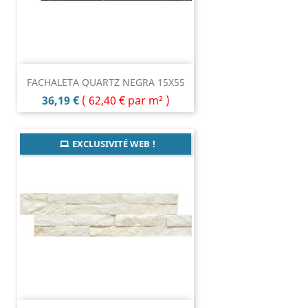
FACHALETA QUARTZ NEGRA 15X55
Prix
36,19 €
(
62,40 €
par m² )
EXCLUSIVITÉ WEB !