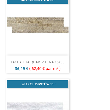
FACHALETA QUARTZ ETNA 15X55
Prix
36,19 €
(
62,40 €
par m² )
EXCLUSIVITÉ WEB !