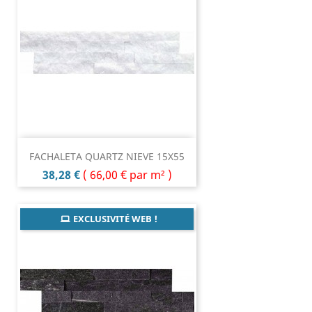
FACHALETA QUARTZ NIEVE 15X55
Prix
38,28 €
(
66,00 €
par m² )
EXCLUSIVITÉ WEB !