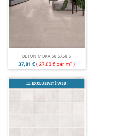
BETON MOKA 58.5X58.5
Prix
37,81 €
(
27,60 €
par m² )
EXCLUSIVITÉ WEB !