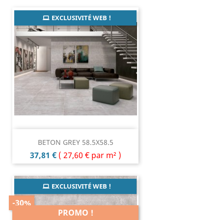
EXCLUSIVITÉ WEB !
BETON GREY 58.5X58.5
Prix
37,81 €
(
27,60 €
par m² )
EXCLUSIVITÉ WEB !
-30%
PROMO !