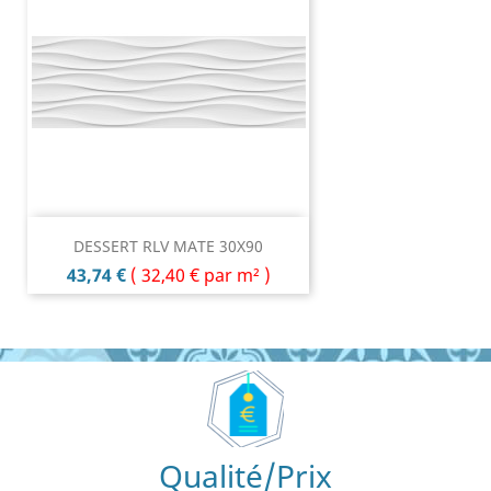
DESSERT RLV MATE 30X90
Prix
43,74 €
(
32,40 €
par m² )
Qualité/Prix