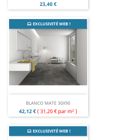
Prix
23,40 €
EXCLUSIVITÉ WEB !
BLANCO MATE 30X90
Prix
42,12 €
(
31,20 €
par m² )
EXCLUSIVITÉ WEB !