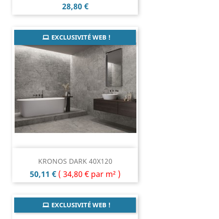
Prix
28,80 €
EXCLUSIVITÉ WEB !
KRONOS DARK 40X120
Prix
50,11 €
(
34,80 €
par m² )
EXCLUSIVITÉ WEB !