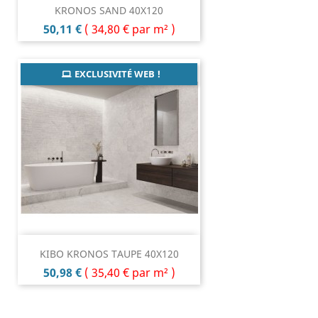
KRONOS SAND 40X120
Prix
50,11 €
(
34,80 €
par m² )
EXCLUSIVITÉ WEB !
KIBO KRONOS TAUPE 40X120
Prix
50,98 €
(
35,40 €
par m² )