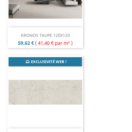
KRONOS TAUPE 120X120
Prix
59,62 €
(
41,40 €
par m² )
EXCLUSIVITÉ WEB !