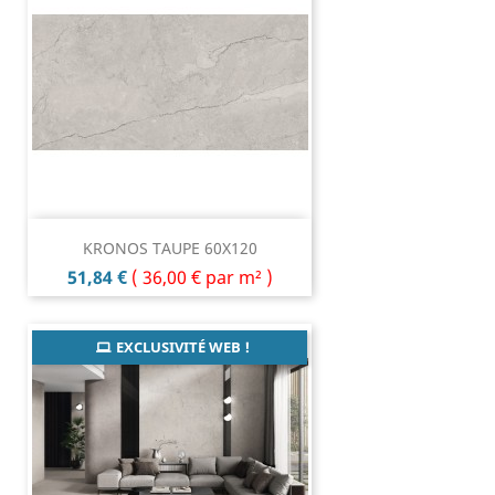
KRONOS TAUPE 60X120
Prix
51,84 €
(
36,00 €
par m² )
EXCLUSIVITÉ WEB !