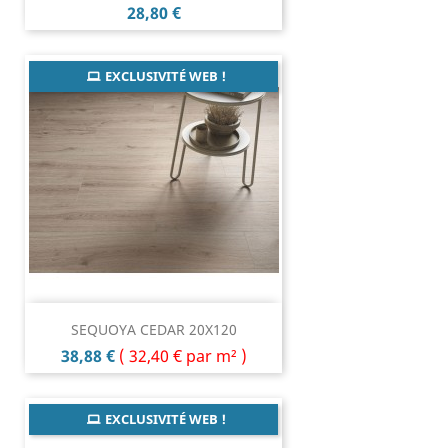
Prix
28,80 €
EXCLUSIVITÉ WEB !
SEQUOYA CEDAR 20X120
Prix
38,88 €
(
32,40 €
par m² )
EXCLUSIVITÉ WEB !