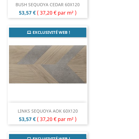
BUSH SEQUOYA CEDAR 60X120
Prix
53,57 €
(
37,20 €
par m² )
EXCLUSIVITÉ WEB !
LINKS SEQUOYA AOK 60X120
Prix
53,57 €
(
37,20 €
par m² )
EXCLUSIVITÉ WEB !