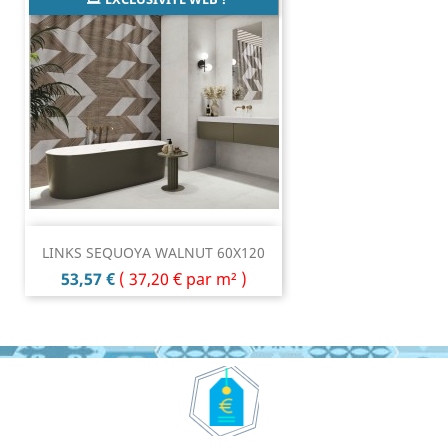
LINKS SEQUOYA WALNUT 60X120
Prix
53,57 €
(
37,20 €
par m² )