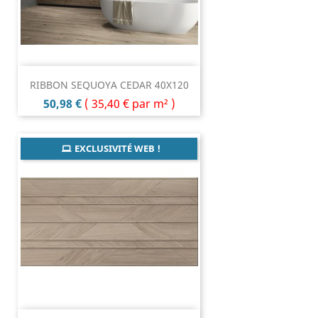
RIBBON SEQUOYA CEDAR 40X120
Prix
50,98 €
(
35,40 €
par m² )
EXCLUSIVITÉ WEB !