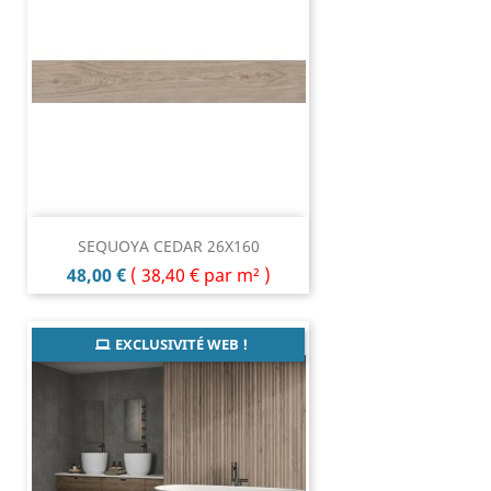
SEQUOYA CEDAR 26X160
Prix
48,00 €
(
38,40 €
par m² )
EXCLUSIVITÉ WEB !