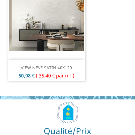
VIEW NEVE SATIN 40X120
Prix
50,98 €
(
35,40 €
par m² )
Qualité/Prix