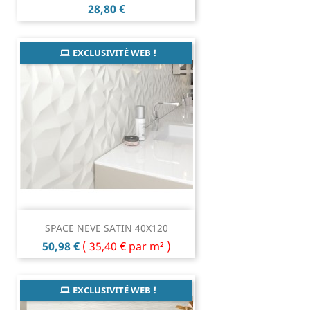
Prix
28,80 €
EXCLUSIVITÉ WEB !
SPACE NEVE SATIN 40X120
Prix
50,98 €
(
35,40 €
par m² )
EXCLUSIVITÉ WEB !