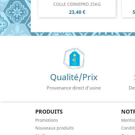
Aperçu rapide

COLLE CERMIPRO 25KG
Prix
P
23,40 €
5
Qualité/Prix
Provenance direct d'usine
De
PRODUITS
NOTR
Promotions
Mentio
Nouveaux produits
Conditi