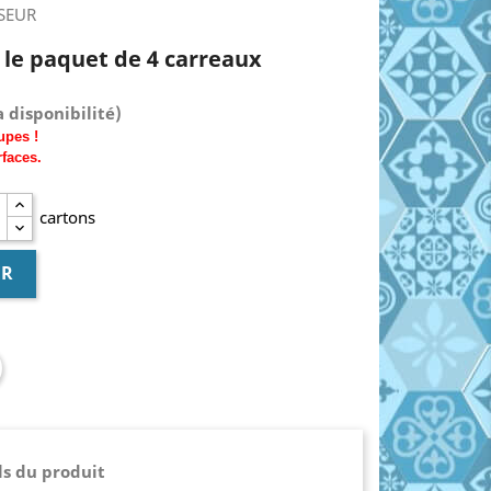
SSEUR
€ le paquet de 4 carreaux
 disponibilité)
upes !
rfaces.
cartons
ER
ls du produit