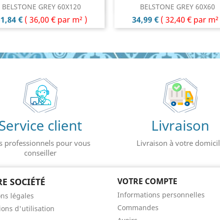
Aperçu rapide
Aperçu rapide


BELSTONE GREY 60X120
BELSTONE GREY 60X60
rix
Prix
1,84 €
(
36,00 €
par m² )
34,99 €
(
32,40 €
par m² 
Service client
Livraison
s professionnels pour vous
Livraison à votre domici
conseiller
E SOCIÉTÉ
VOTRE COMPTE
Informations personnelles
ns légales
Commandes
ons d'utilisation