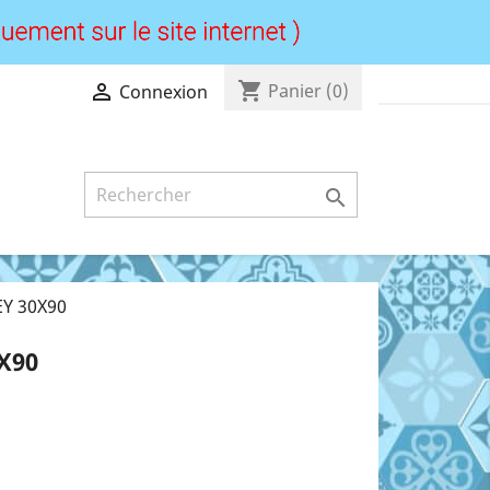
shopping_cart

Panier
(0)
Connexion

Y 30X90
X90