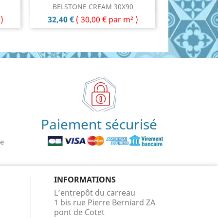
Aperçu rapide

BELSTONE CREAM 30X90
Prix
)
32,40 €
(
30,00 €
par m² )
Paiement sécurisé
le
INFORMATIONS
L’entrepôt du carreau
1 bis rue Pierre Berniard ZA
pont de Cotet