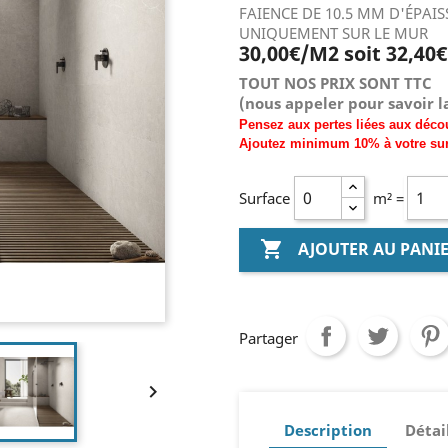
FAIENCE DE 10.5 MM D'ÉPAI
UNIQUEMENT SUR LE MUR
30,00€/M2 soit 32,40
TOUT NOS PRIX SONT TTC
(nous
appeler pour savoir la
Pensez aux pertes liées aux déco
Ajoutez
minimum
10% à
votre su
Surface
m² =

AJOUTER AU PANI
Partager

Description
Détai