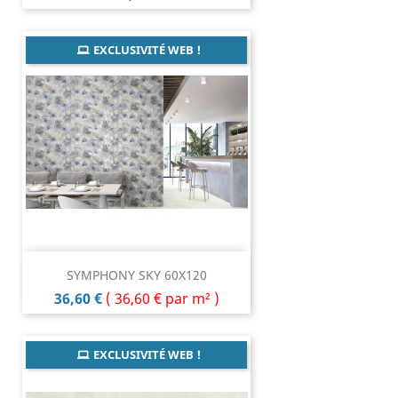
EXCLUSIVITÉ WEB !
SYMPHONY SKY 60X120
Prix
36,60 €
(
36,60 €
par m² )
EXCLUSIVITÉ WEB !