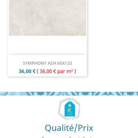
SYMPHONY ASH 60X120
Prix
36,00 €
(
36,00 €
par m² )
Qualité/Prix