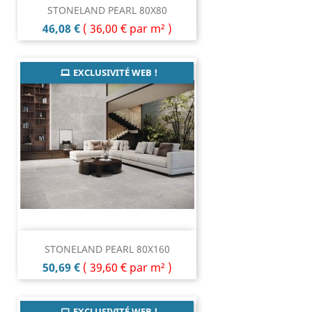
STONELAND PEARL 80X80
Prix
46,08 €
(
36,00 €
par m² )
EXCLUSIVITÉ WEB !
STONELAND PEARL 80X160
Prix
50,69 €
(
39,60 €
par m² )
EXCLUSIVITÉ WEB !