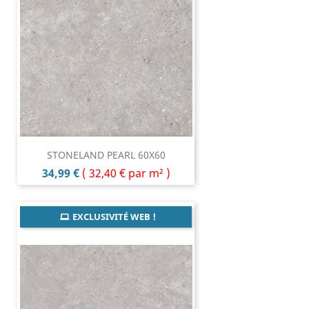
STONELAND PEARL 60X60
Prix
34,99 €
(
32,40 €
par m² )
EXCLUSIVITÉ WEB !