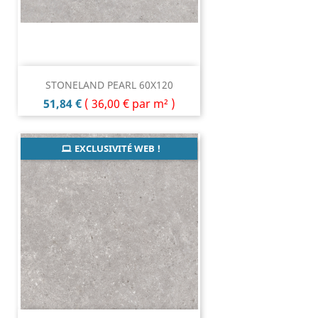
STONELAND PEARL 60X120
Prix
51,84 €
(
36,00 €
par m² )
EXCLUSIVITÉ WEB !