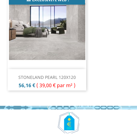
STONELAND PEARL 120X120
Prix
56,16 €
(
39,00 €
par m² )