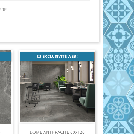
ERRE
EXCLUSIVITÉ WEB !
Aperçu rapide

0
DOME ANTHRACITE 60X120