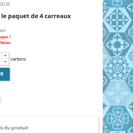
SSEUR
€ le paquet de 4 carreaux
ité)
upes !
rfaces.
cartons
ER
ls du produit