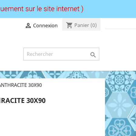
shopping_cart

Panier
(0)
Connexion

NTHRACITE 30X90
RACITE 30X90