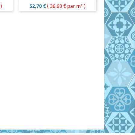
Prix
)
52,70 €
(
36,60 €
par m² )