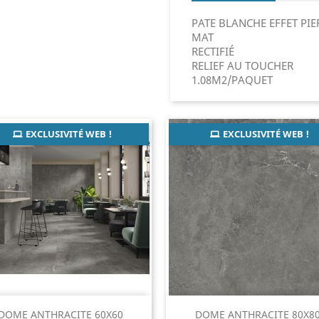
PATE BLANCHE EFFET PI
MAT
RECTIFIÉ
RELIEF AU TOUCHER
1.08M2/PAQUET
EXCLUSIVITÉ WEB !
EXCLUSIVITÉ WEB !
Aperçu rapide
Aperçu rapide


DOME ANTHRACITE 60X60
DOME ANTHRACITE 80X8