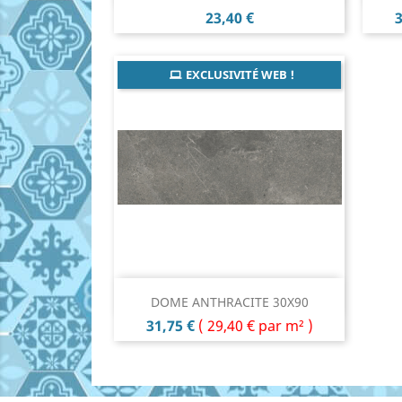
Prix
P
23,40 €
3
EXCLUSIVITÉ WEB !
Aperçu rapide

DOME ANTHRACITE 30X90
Prix
31,75 €
(
29,40 €
par m² )