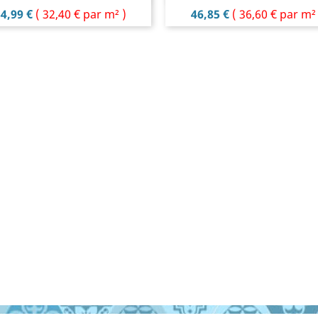
rix
Prix
4,99 €
(
32,40 €
par m² )
46,85 €
(
36,60 €
par m² 