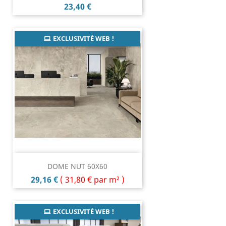
Prix
23,40 €
EXCLUSIVITÉ WEB !
DOME NUT 60X60
Prix
29,16 €
(
31,80 €
par m² )
EXCLUSIVITÉ WEB !