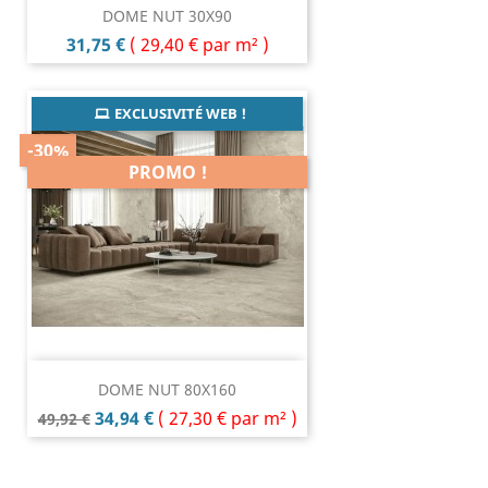
DOME NUT 30X90
Prix
31,75 €
(
29,40 €
par m² )
EXCLUSIVITÉ WEB !
-30%
PROMO !
DOME NUT 80X160
Prix
Prix
34,94 €
(
27,30 €
par m² )
49,92 €
de
base