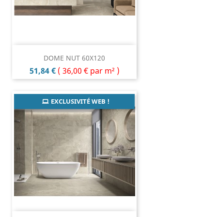
DOME NUT 60X120
Prix
51,84 €
(
36,00 €
par m² )
EXCLUSIVITÉ WEB !