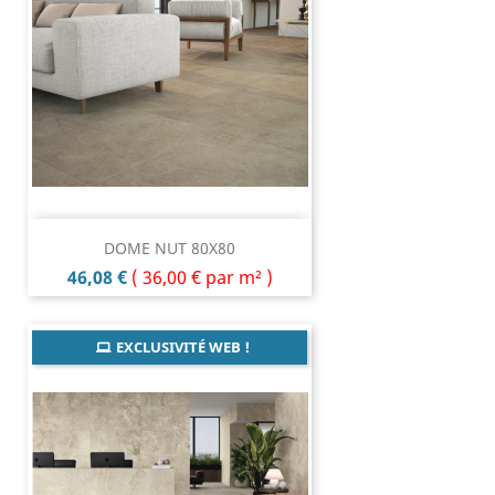
DOME NUT 80X80
Prix
46,08 €
(
36,00 €
par m² )
EXCLUSIVITÉ WEB !