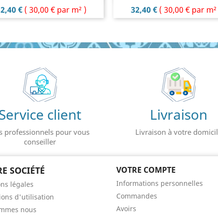
rix
Prix
2,40 €
(
30,00 €
par m² )
32,40 €
(
30,00 €
par m² 
Service client
Livraison
s professionnels pour vous
Livraison à votre domici
conseiller
E SOCIÉTÉ
VOTRE COMPTE
Informations personnelles
ns légales
Commandes
ons d'utilisation
Avoirs
ommes nous