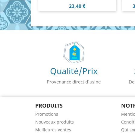
Prix
P
23,40 €
3
Qualité/Prix
Provenance direct d'usine
De
PRODUITS
NOTR
Promotions
Mentio
Nouveaux produits
Conditi
Meilleures ventes
Qui s