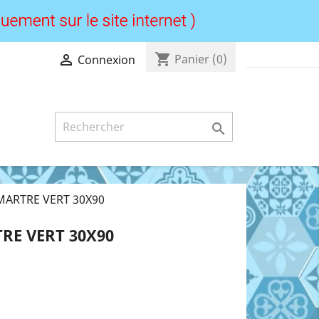
shopping_cart

Panier
(0)
Connexion

ARTRE VERT 30X90
E VERT 30X90