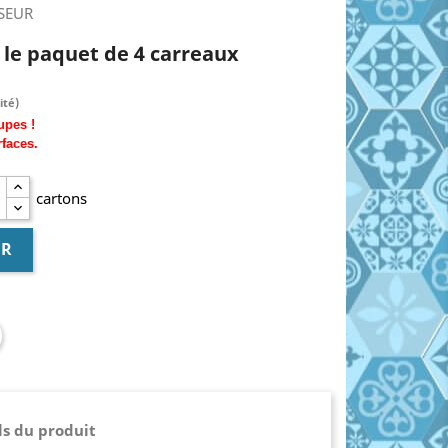
SSEUR
€ le paquet de 4 carreaux
ité)
upes !
rfaces.
cartons
ER
ls du produit