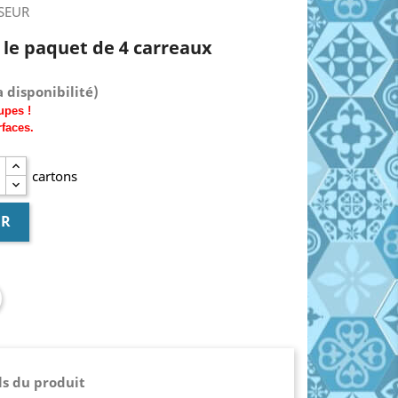
SSEUR
€ le paquet de 4 carreaux
 disponibilité)
upes !
rfaces.
cartons
ER
ls du produit