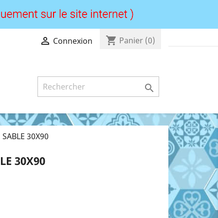
shopping_cart

Panier
(0)
Connexion

SABLE 30X90
E 30X90