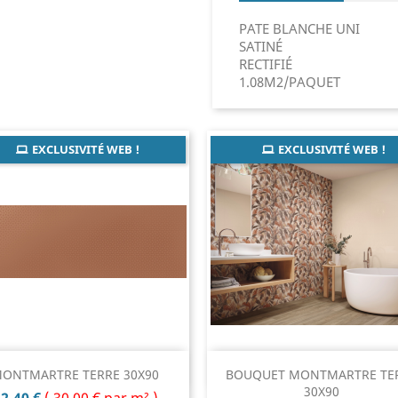
PATE BLANCHE UNI
SATINÉ
RECTIFIÉ
1.08M2/PAQUET
EXCLUSIVITÉ WEB !
EXCLUSIVITÉ WEB !
Aperçu rapide
Aperçu rapide


ONTMARTRE TERRE 30X90
BOUQUET MONTMARTRE TE
30X90
rix