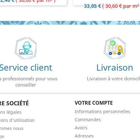
2,40 €
(
30,00 €
par m² )
Prix
33,05 €
(
30,60 €
par m² 
Service client
Livraison
s professionnels pour vous
Livraison à votre domici
conseiller
E SOCIÉTÉ
VOTRE COMPTE
Informations personnelles
ns légales
Commandes
ons d'utilisation
Avoirs
ommes nous
Adresses
son