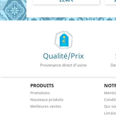
23,40 €
3
Qualité/Prix
Provenance direct d'usine
De
PRODUITS
NOTR
Promotions
Mentio
Nouveaux produits
Conditi
Meilleures ventes
Qui s
Livrai