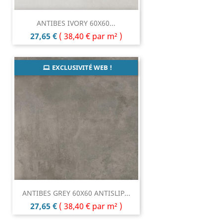
ANTIBES IVORY 60X60...
Prix
27,65 €
(
38,40 €
par m² )
EXCLUSIVITÉ WEB !
ANTIBES GREY 60X60 ANTISLIP...
Prix
27,65 €
(
38,40 €
par m² )