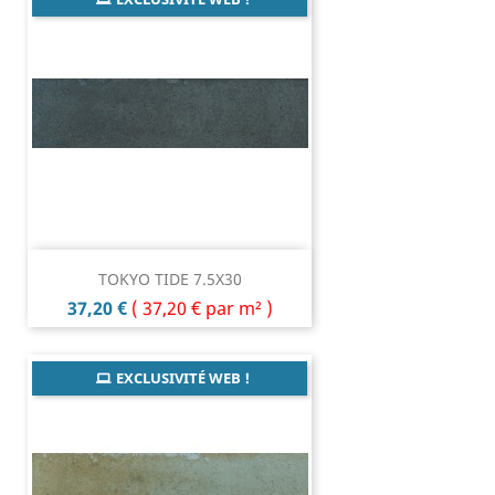
TOKYO TIDE 7.5X30
Prix
37,20 €
(
37,20 €
par m² )
EXCLUSIVITÉ WEB !