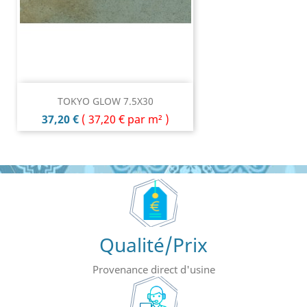
TOKYO GLOW 7.5X30
Prix
37,20 €
(
37,20 €
par m² )
Qualité/Prix
Provenance direct d'usine