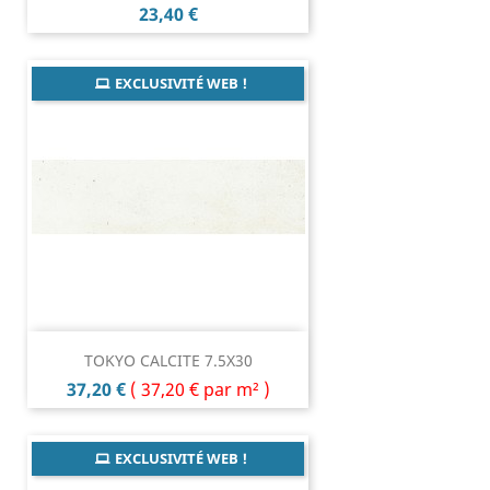
Prix
23,40 €
EXCLUSIVITÉ WEB !
TOKYO CALCITE 7.5X30
Prix
37,20 €
(
37,20 €
par m² )
EXCLUSIVITÉ WEB !