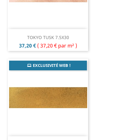
TOKYO TUSK 7.5X30
Prix
37,20 €
(
37,20 €
par m² )
EXCLUSIVITÉ WEB !