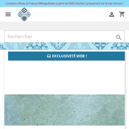
shopping_cart



EXCLUSIVITÉ WEB !