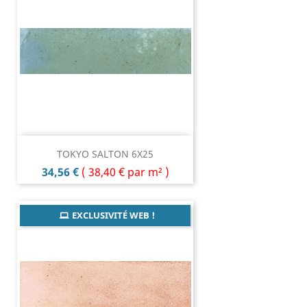
TOKYO SALTON 6X25
Prix
34,56 €
(
38,40 €
par m² )
EXCLUSIVITÉ WEB !