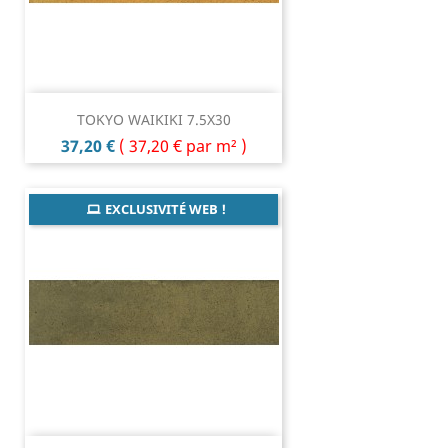
TOKYO WAIKIKI 7.5X30
Prix
37,20 €
(
37,20 €
par m² )
EXCLUSIVITÉ WEB !