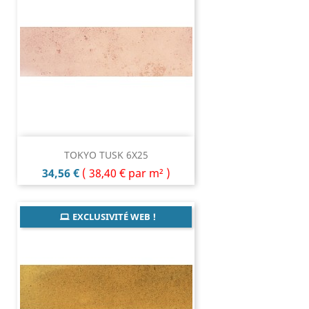
TOKYO TUSK 6X25
Prix
34,56 €
(
38,40 €
par m² )
EXCLUSIVITÉ WEB !