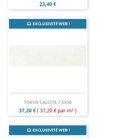
Prix
23,40 €
EXCLUSIVITÉ WEB !
TOKYO CALCITE 7.5X30
Prix
37,20 €
(
37,20 €
par m² )
EXCLUSIVITÉ WEB !