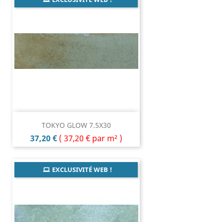
TOKYO GLOW 7.5X30
Prix
37,20 €
(
37,20 €
par m² )
EXCLUSIVITÉ WEB !