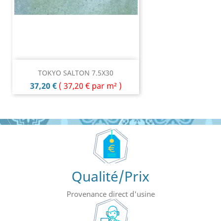
TOKYO SALTON 7.5X30
Prix
37,20 €
(
37,20 €
par m² )
Qualité/Prix
Provenance direct d'usine