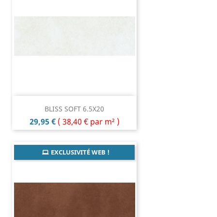
BLISS SOFT 6.5X20
Prix
29,95 €
(
38,40 €
par m² )
EXCLUSIVITÉ WEB !