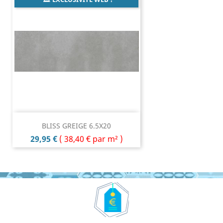
BLISS GREIGE 6.5X20
Prix
29,95 €
(
38,40 €
par m² )