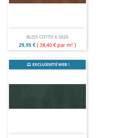
BLISS COTTO 6.5X20
Prix
29,95 €
(
38,40 €
par m² )
EXCLUSIVITÉ WEB !