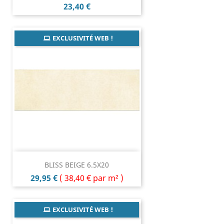
Prix
23,40 €
EXCLUSIVITÉ WEB !
BLISS BEIGE 6.5X20
Prix
29,95 €
(
38,40 €
par m² )
EXCLUSIVITÉ WEB !