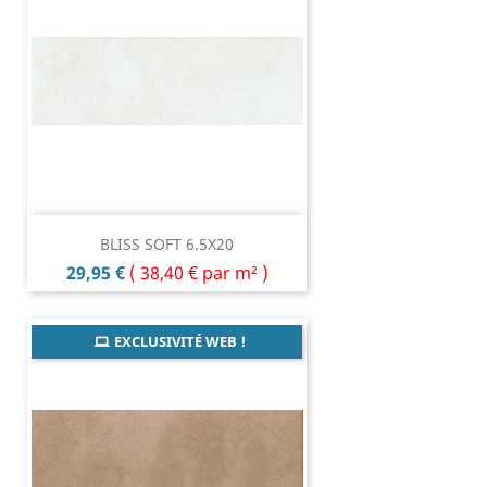
BLISS SOFT 6.5X20
Prix
29,95 €
(
38,40 €
par m² )
EXCLUSIVITÉ WEB !