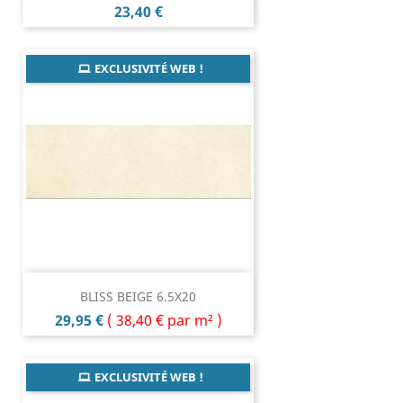
Prix
23,40 €
EXCLUSIVITÉ WEB !
BLISS BEIGE 6.5X20
Prix
29,95 €
(
38,40 €
par m² )
EXCLUSIVITÉ WEB !