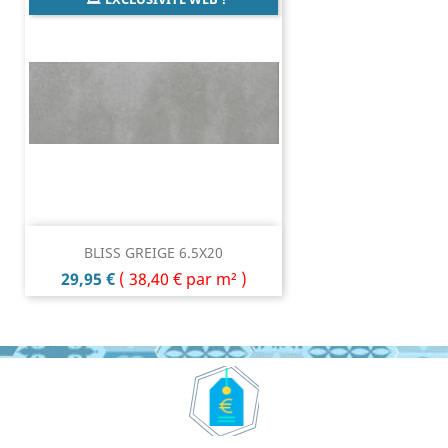
BLISS GREIGE 6.5X20
Prix
29,95 €
(
38,40 €
par m² )