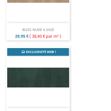
BLISS NUDE 6.5X20
Prix
29,95 €
(
38,40 €
par m² )
EXCLUSIVITÉ WEB !