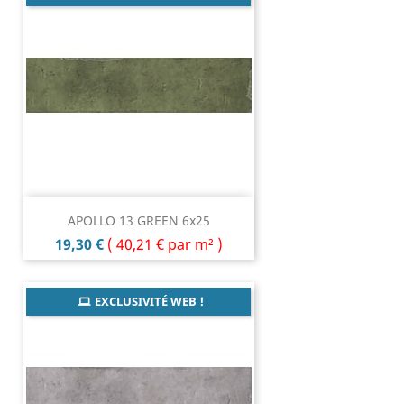
APOLLO 13 GREEN 6x25
Prix
19,30 €
(
40,21 €
par m² )
EXCLUSIVITÉ WEB !