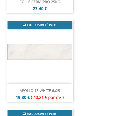
COLLE CERMIPRO 25KG
Prix
23,40 €
EXCLUSIVITÉ WEB !
APOLLO 13 WHITE 6x25
Prix
19,30 €
(
40,21 €
par m² )
EXCLUSIVITÉ WEB !