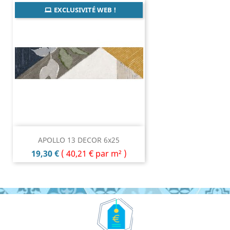
EXCLUSIVITÉ WEB !
APOLLO 13 DECOR 6x25
Prix
19,30 €
(
40,21 €
par m² )