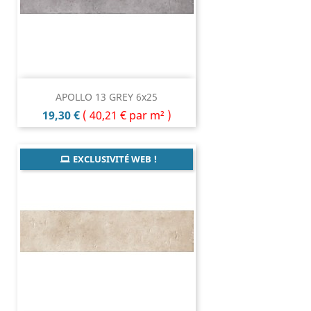
APOLLO 13 GREY 6x25
Prix
19,30 €
(
40,21 €
par m² )
EXCLUSIVITÉ WEB !