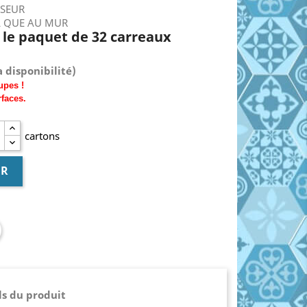
SSEUR
L QUE AU MUR
€ le paquet de 32 carreaux
 disponibilité)
upes !
rfaces.
cartons
ER
ls du produit