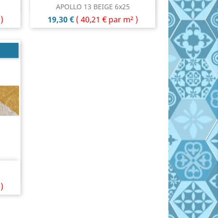
Aperçu rapide

APOLLO 13 BEIGE 6x25
Prix
)
19,30 €
(
40,21 €
par m² )
)