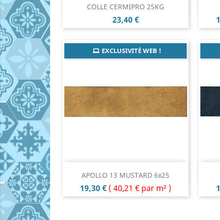
Aperçu rapide

COLLE CERMIPRO 25KG
Prix
P
23,40 €
1
EXCLUSIVITÉ WEB !
Aperçu rapide

APOLLO 13 MUSTARD 6x25
Prix
P
19,30 €
(
40,21 €
par m² )
1