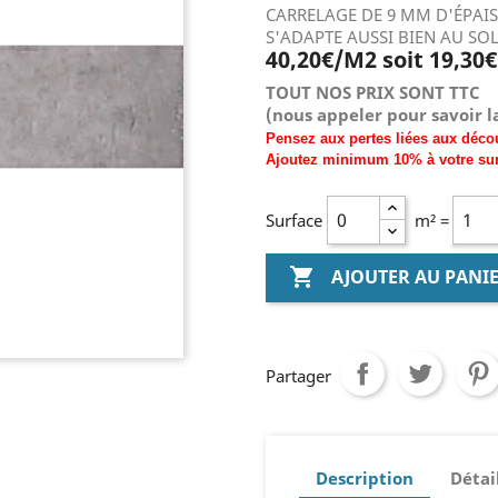
CARRELAGE DE 9 MM D'ÉPAI
S'ADAPTE AUSSI BIEN AU SO
40,20€/M2 soit 19,30
TOUT NOS PRIX SONT TTC
(nous
appeler pour savoir la
Pensez aux pertes liées aux déco
Ajoutez
minimum
10% à
votre su
Surface
m² =

AJOUTER AU PANI
Partager
Description
Détai