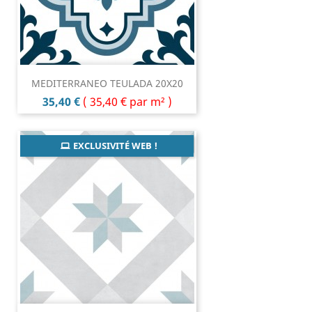
MEDITERRANEO TEULADA 20X20
Prix
35,40 €
(
35,40 €
par m² )
EXCLUSIVITÉ WEB !