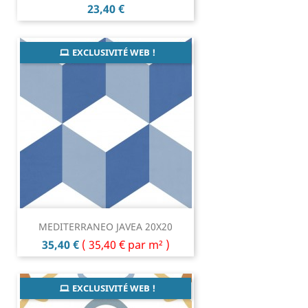
Prix
23,40 €
EXCLUSIVITÉ WEB !
MEDITERRANEO JAVEA 20X20
Prix
35,40 €
(
35,40 €
par m² )
EXCLUSIVITÉ WEB !