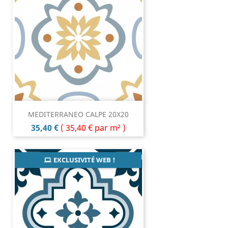
MEDITERRANEO CALPE 20X20
Prix
35,40 €
(
35,40 €
par m² )
EXCLUSIVITÉ WEB !