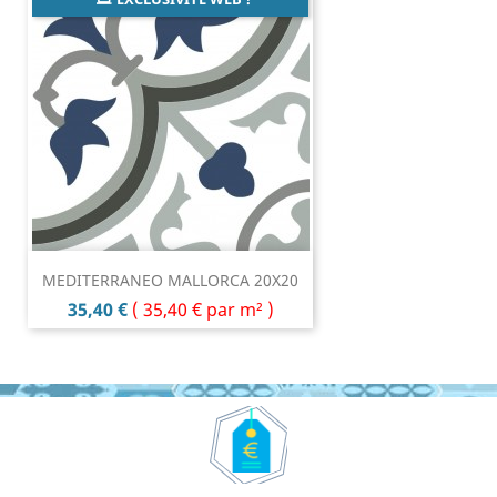
MEDITERRANEO MALLORCA 20X20
Prix
35,40 €
(
35,40 €
par m² )