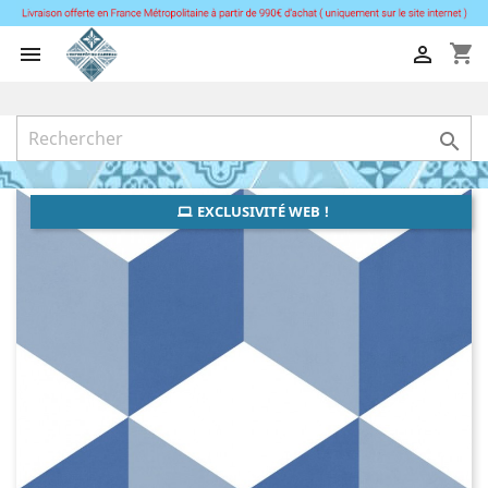
shopping_cart



EXCLUSIVITÉ WEB !