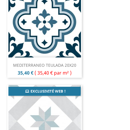
MEDITERRANEO TEULADA 20X20
Prix
35,40 €
(
35,40 €
par m² )
EXCLUSIVITÉ WEB !