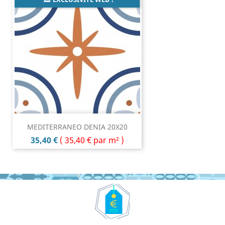
MEDITERRANEO DENIA 20X20
Prix
35,40 €
(
35,40 €
par m² )