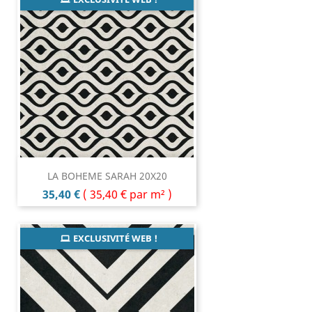
LA BOHEME SARAH 20X20
Prix
35,40 €
(
35,40 €
par m² )
EXCLUSIVITÉ WEB !