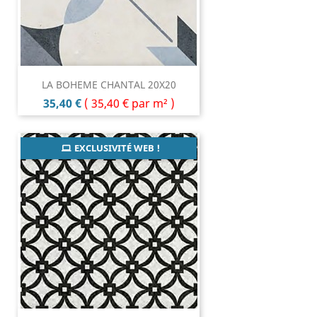
LA BOHEME CHANTAL 20X20
Prix
35,40 €
(
35,40 €
par m² )
EXCLUSIVITÉ WEB !