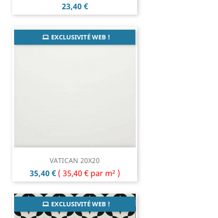
Prix
23,40 €
EXCLUSIVITÉ WEB !
VATICAN 20X20
Prix
35,40 €
(
35,40 €
par m² )
EXCLUSIVITÉ WEB !