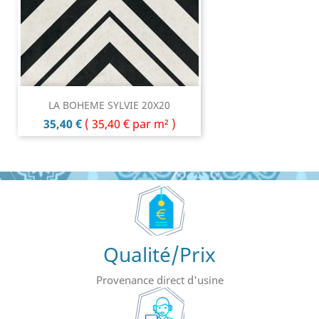
LA BOHEME SYLVIE 20X20
Prix
35,40 €
(
35,40 €
par m² )
Qualité/Prix
Provenance direct d'usine