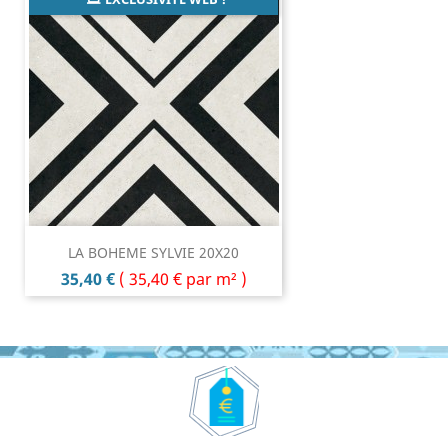
LA BOHEME SYLVIE 20X20
Prix
35,40 €
(
35,40 €
par m² )