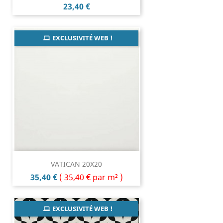
Prix
23,40 €
EXCLUSIVITÉ WEB !
VATICAN 20X20
Prix
35,40 €
(
35,40 €
par m² )
EXCLUSIVITÉ WEB !