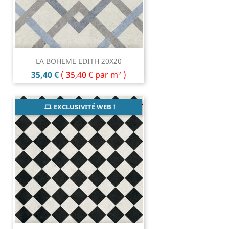
LA BOHEME EDITH 20X20
Prix
35,40 €
(
35,40 €
par m² )
EXCLUSIVITÉ WEB !