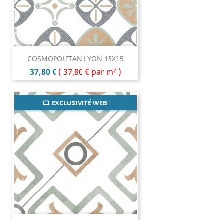
COSMOPOLITAN LYON 15X15
Prix
37,80 €
(
37,80 €
par m² )
EXCLUSIVITÉ WEB !