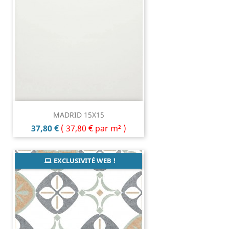
MADRID 15X15
Prix
37,80 €
(
37,80 €
par m² )
EXCLUSIVITÉ WEB !