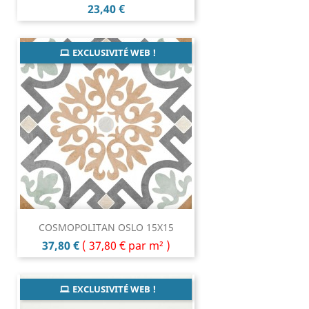
Prix
23,40 €
EXCLUSIVITÉ WEB !
COSMOPOLITAN OSLO 15X15
Prix
37,80 €
(
37,80 €
par m² )
EXCLUSIVITÉ WEB !