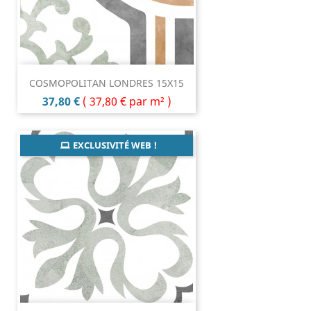
COSMOPOLITAN LONDRES 15X15
Prix
37,80 €
(
37,80 €
par m² )
EXCLUSIVITÉ WEB !