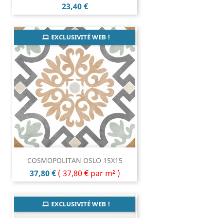
Prix
23,40 €
EXCLUSIVITÉ WEB !
COSMOPOLITAN OSLO 15X15
Prix
37,80 €
(
37,80 €
par m² )
EXCLUSIVITÉ WEB !