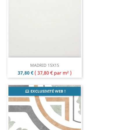
MADRID 15X15
Prix
37,80 €
(
37,80 €
par m² )
EXCLUSIVITÉ WEB !