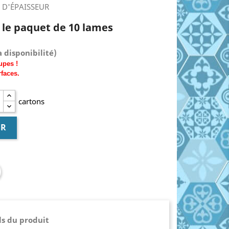
 D'ÉPAISSEUR
 le paquet de 10 lames
 disponibilité)
upes !
rfaces.
cartons
ER
ls du produit