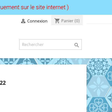
shopping_cart

Panier
(0)
Connexion

22