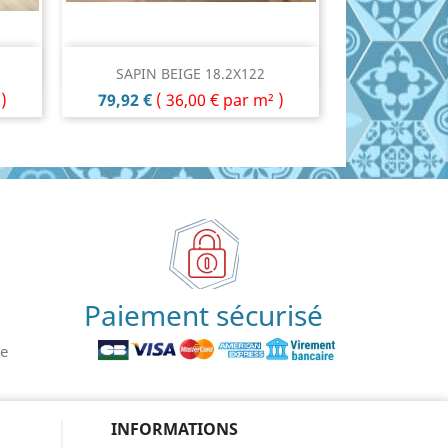
Aperçu rapide

SAPIN BEIGE 18.2X122
Prix
)
79,92 €
(
36,00 €
par m² )
Paiement sécurisé
le
INFORMATIONS