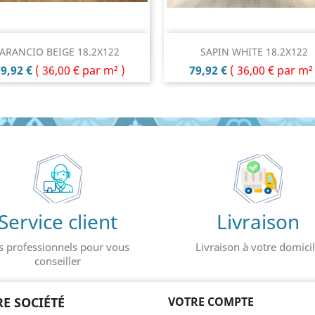
Aperçu rapide
Aperçu rapide


ARANCIO BEIGE 18.2X122
SAPIN WHITE 18.2X122
rix
Prix
9,92 €
(
36,00 €
par m² )
79,92 €
(
36,00 €
par m² 
Service client
Livraison
s professionnels pour vous
Livraison à votre domici
conseiller
E SOCIÉTÉ
VOTRE COMPTE