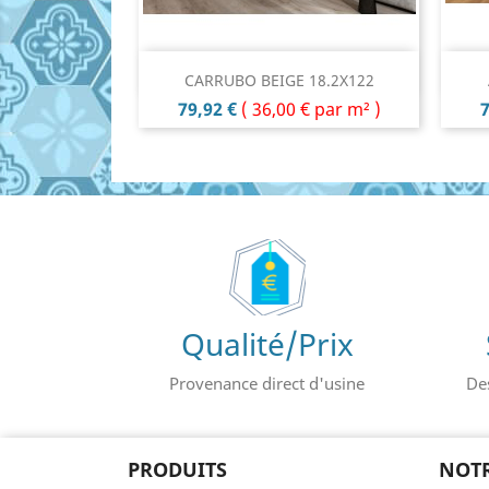
Aperçu rapide

CARRUBO BEIGE 18.2X122
Prix
P
79,92 €
(
36,00 €
par m² )
7
Qualité/Prix
Provenance direct d'usine
De
PRODUITS
NOTR