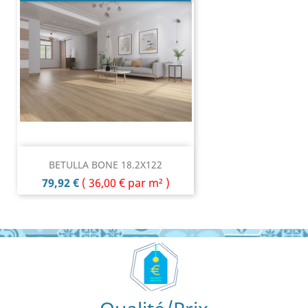
BETULLA BONE 18.2X122
Prix
79,92 €
(
36,00 €
par m² )