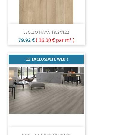
LECCIO HAYA 18.2X122
Prix
79,92 €
(
36,00 €
par m² )
EXCLUSIVITÉ WEB !