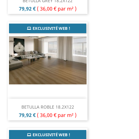
BETULLA GREY 18.2X122
Prix
79,92 €
(
36,00 €
par m² )
EXCLUSIVITÉ WEB !
BETULLA ROBLE 18.2X122
Prix
79,92 €
(
36,00 €
par m² )
EXCLUSIVITÉ WEB !