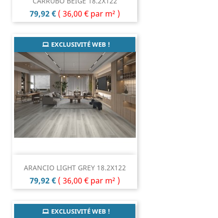
CARRUBO BEIGE 18.2X122
Prix
79,92 €
(
36,00 €
par m² )
EXCLUSIVITÉ WEB !
ARANCIO LIGHT GREY 18.2X122
Prix
79,92 €
(
36,00 €
par m² )
EXCLUSIVITÉ WEB !