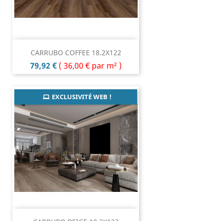
CARRUBO COFFEE 18.2X122
Prix
79,92 €
(
36,00 €
par m² )
EXCLUSIVITÉ WEB !