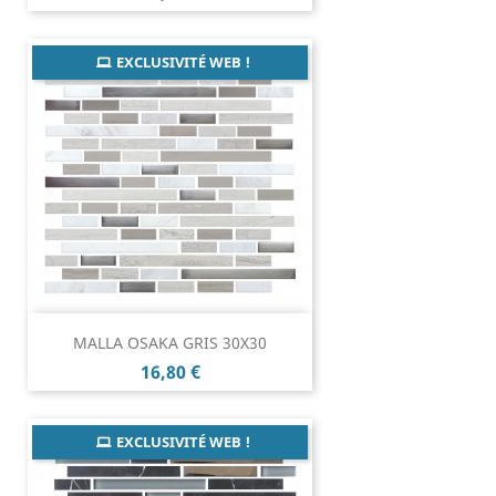
EXCLUSIVITÉ WEB !
MALLA OSAKA GRIS 30X30
Prix
16,80 €
EXCLUSIVITÉ WEB !