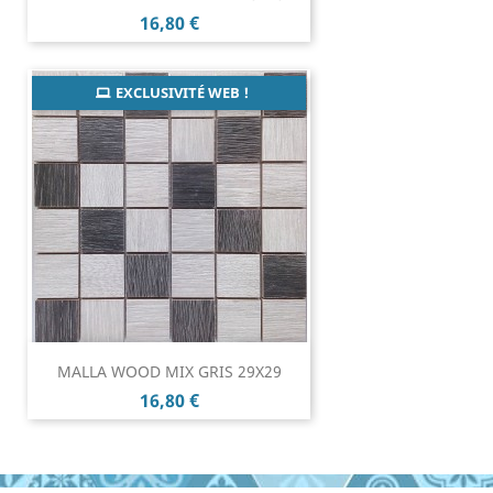
Prix
16,80 €
EXCLUSIVITÉ WEB !
MALLA WOOD MIX GRIS 29X29
Prix
16,80 €