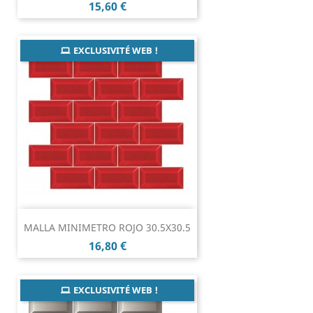
Prix
15,60 €
EXCLUSIVITÉ WEB !
MALLA MINIMETRO ROJO 30.5X30.5
Prix
16,80 €
EXCLUSIVITÉ WEB !