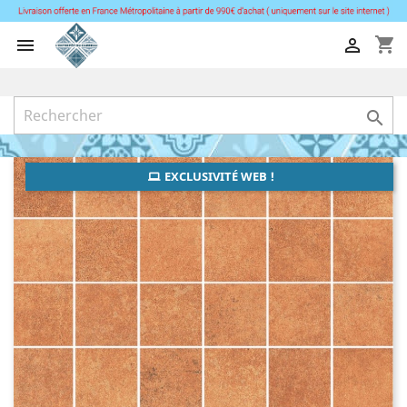
shopping_cart



EXCLUSIVITÉ WEB !