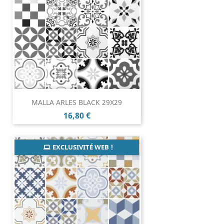
MALLA ARLES BLACK 29X29
Prix
16,80 €
EXCLUSIVITÉ WEB !