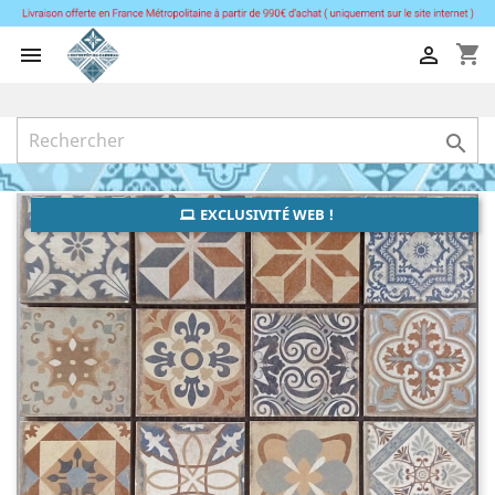
shopping_cart



EXCLUSIVITÉ WEB !