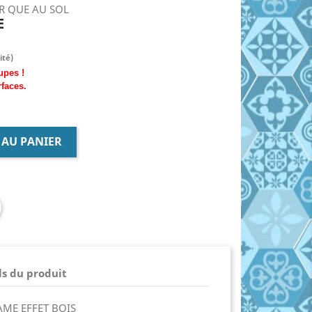
UR QUE AU SOL
E
ité)
upes !
rfaces.
 AU PANIER
ls du produit
ME EFFET BOIS