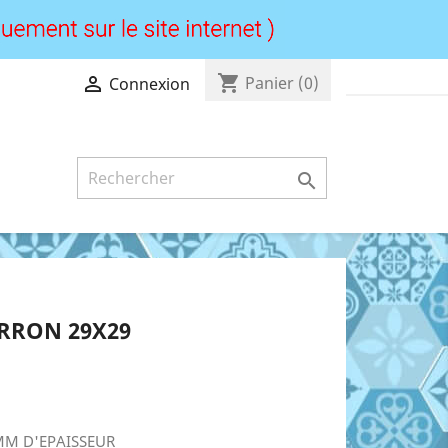
shopping_cart

Panier
(0)
Connexion

RRON 29X29
MM D'EPAISSEUR