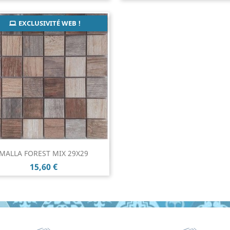
EXCLUSIVITÉ WEB !
Aperçu rapide

MALLA FOREST MIX 29X29
Prix
15,60 €