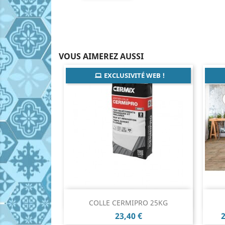
VOUS AIMEREZ AUSSI
EXCLUSIVITÉ WEB !
Aperçu rapide

COLLE CERMIPRO 25KG
Prix
P
23,40 €
2