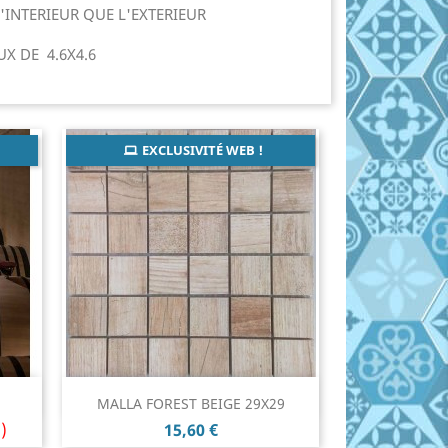
L'INTERIEUR QUE L'EXTERIEUR
X DE 4.6X4.6
EXCLUSIVITÉ WEB !
Aperçu rapide

MALLA FOREST BEIGE 29X29
Prix
)
15,60 €