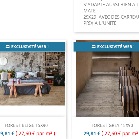
S'ADAPTE AUSSI BIEN A 
MATE
29X29 AVEC DES CARREAU
PRIX A L'UNITE
EXCLUSIVITÉ WEB !
EXCLUSIVITÉ WEB !
Aperçu rapide
Aperçu rapide


FOREST BEIGE 15X90
FOREST GREY 15X90
rix
Prix
9,81 €
(
27,60 €
par m² )
29,81 €
(
27,60 €
par m² 