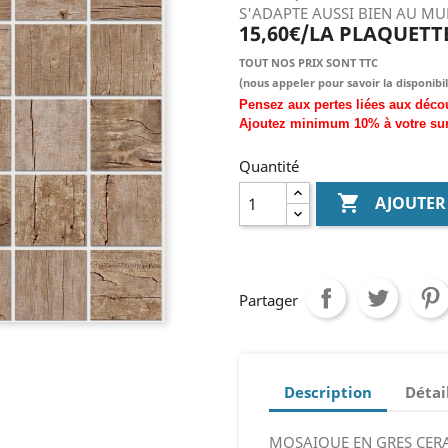
S'ADAPTE AUSSI BIEN AU M
15,60€/LA PLAQUETT
TOUT NOS PRIX SONT TTC
(nous
appeler pour savoir la disponibil
Pensez aux pertes liées aux déco
Ajoutez
minimum
10% à
votre su
Quantité

AJOUTER
Partager
Description
Détai
MOSAIQUE EN GRES CERA