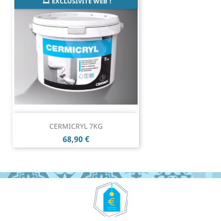
EXCLUSIVITÉ WEB !
CERMICRYL 7KG
Prix
68,90 €